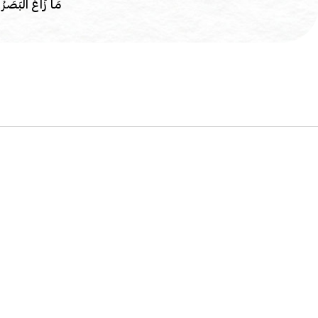
مَا زَاغَ الْبَصَرُ