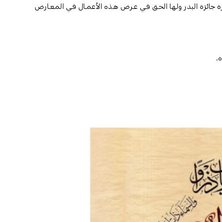
ارة جائزة البدر ولـها الحـق فـي عـرض هـذه الأعمـال فـي المعـارض