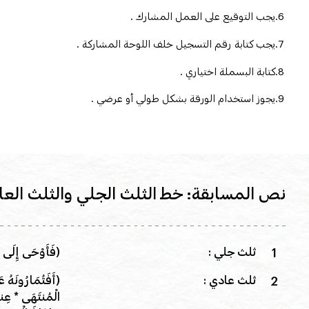
6.يجب التوقيع على العمل المشارك .
7.يجب كتابة رقم التسجيل خلف اللوحة المشاركة .
8.كتابة البسملة اختياري .
9.يجوز استخدام الورقة بشكل طولي أو عرضي .
نص المسابقة: خط الثلث الجلي والثلث العا
ثلث جلي :
(فَأَوْحَى إِلَى ع
ثلث عادي :
(أَفَتُمَارُونَهُ ع
الْمُنتَهَى * عِند