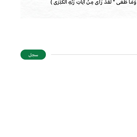
 وَمَا طَغَى * لَقَدْ رَأَى مِنْ آيَاتِ رَبِّهِ الْكُبْرَى )
سجل