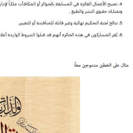
4. تصبح الأعمال الفائزة في المسابقة بالجوائز أو المكافـأت ملكـاً لإد
وتمتلـك حقـوق النشر والطبع .
5. نتائج لجنة التحكيم نهائية وغير قابلة للمناقشة أو للتغيير.
6. يُقر المشاركون في هذه الجائزة أنهم قد قبلوا الشروط الواردة أعلاه.