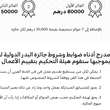
الفائز الأول
الفائز الثان
80000 درهم
50000 درهم
بالإضافة إلى 7 جوائز تشجيعية بقيمة 10,000 درهم لكل جائزة
درج أدناه ضوابط وشروط جائزة البدر الدولية لفن
موجبها ستقوم هيئة التحكيم بتقييم الأعمال ا
1. يمكن لكـل مـن يسـتطيع تقـديم عمـل فـي فـن الخـط العربي أن يشـ
المتبعة في هذا الفن ووفقـاً للشـروط المنصـوص عليهـا.
2. يجوز للمتسابق المشاركة بعمل واحد وما زاد عن ذلك تعتبر المشاركة ملغاة.
3. يحق لهيئـة التحكـيم حجـب بعـض الجـوائز أو المكافـآت إذا رأت أن 
منهج الجائزة.