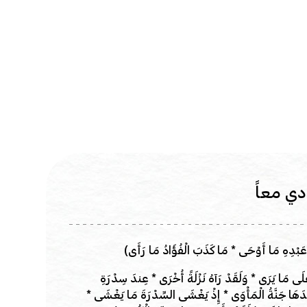
دي معاً
َبْدِهِ مَا أَوْحَى * مَا كَذَبَ الْفُؤَادُ مَا رَأَى)
َلَى مَا يَرَى * وَلَقَدْ رَآهُ نَزْلَةً أُخْرَى * عِندَ سِدْرَةِ
َهَا جَنَّةُ الْمَأْوَى * إِذْ يَغْشَى السِّدْرَةَ مَا يَغْشَى *