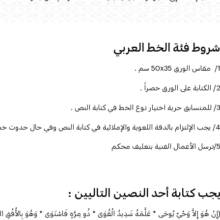
روط فئة الخط العربي
قاس الورق 50x35 سم .
الكتابة على الورق حصراً .
تسابق حرية اختيار نوع الخط في كتابة النص .
لتزام بالدقة اللغوية والإملائية في كتابة النص وفي حال حدوث خطأ فإن العمل يستبعد من التحكيم .
سل الأعمال الفنية بتغليف محكم
جب كتابة أحد النصين التاليين :
إِنْ هُوَ إِلاَّ وَحْيٌ يُوحَى * عَلَّمَهُ شَدِيدُ الْقُوَى * ذُو مِرَّةٍ فَاسْتَوَى * وَهُوَ بِالأُفُقِ ال