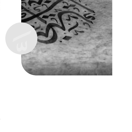
ش
1/ م
2/ 
3/ للم
4/ يجب الإ
5/تر
ي
(