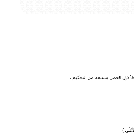
أَعْلَى )